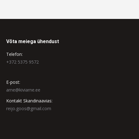
Võta meiega ühendust
Telefon:
+372 5375 9572
E-post:
arne@kiviarne.ee
Kontakt Skandinaavias:
reijo.goos@gmail.com